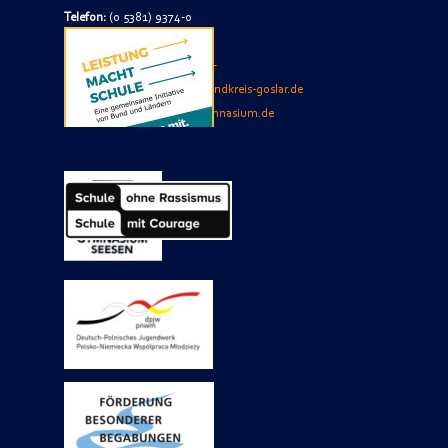
Telefon:
(0 5381) 9374-0
Telefax:
(0 5381) 9374-74
E-Mail
Sekretariat
:
jacobson-
gymnasium.sekretariat(at)landkreis-goslar.de
Internet:
www.jacobson-gymnasium.de