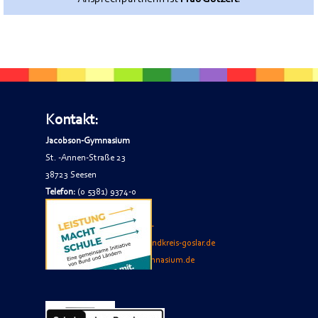
Kontakt:
Jacobson-Gymnasium
St. -Annen-Straße 23
38723 Seesen
Telefon:
(0 5381) 9374-0
Telefax:
(0 5381) 9374-74
E-Mail
Sekretariat
:
jacobson-
gymnasium.sekretariat(at)landkreis-goslar.de
Internet:
www.jacobson-gymnasium.de