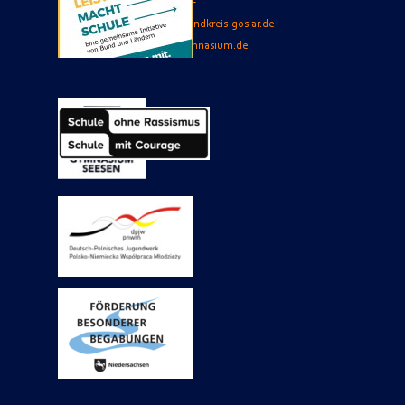
E-Mail
Sekretariat
:
jacobson-
gymnasium.sekretariat(at)landkreis-goslar.de
Internet:
www.jacobson-gymnasium.de