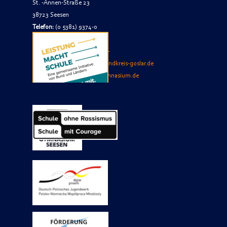
St. -Annen-Straße 23
38723 Seesen
Telefon:
(0 5381) 9374-0
Telefax:
(0 5381) 9374-74
E-Mail
Sekretariat
:
jacobson-
gymnasium.sekretariat(at)landkreis-goslar.de
Internet:
www.jacobson-gymnasium.de